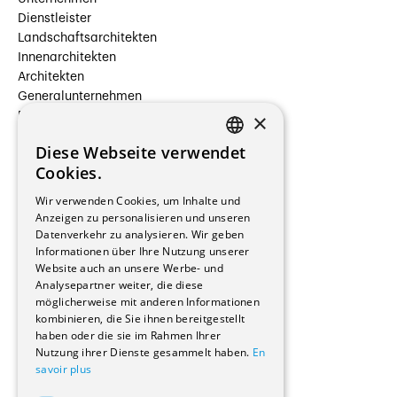
Dienstleister
Landschaftsarchitekten
Innenarchitekten
Architekten
Generalunternehmen
×
Beauftragte Unternehmen
Installateure
Diese Webseite verwendet
Hersteller/Lieferanten
FRENCH
Cookies.
Bauherrschaften
GERMAN
Immobilienverwaltungsgesellschaften
Wir verwenden Cookies, um Inhalte und
Stockwerkeigentum
Anzeigen zu personalisieren und unseren
Reportagen
Datenverkehr zu analysieren. Wir geben
Informationen über Ihre Nutzung unserer
Wohnungen
Website auch an unsere Werbe- und
Renovierungen
Analysepartner weiter, die diese
Innere Umbauten
möglicherweise mit anderen Informationen
Gastgewerbe und Tourismus
kombinieren, die Sie ihnen bereitgestellt
Verwaltungsgebäude und Geschäfte
haben oder die sie im Rahmen Ihrer
Schuleinrichtungen
Nutzung ihrer Dienste gesammelt haben.
En
savoir plus
Medizinische Einrichtungen
Villen