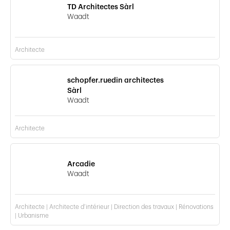
TD Architectes Sàrl
Waadt
Architecte
schopfer.ruedin architectes
Sàrl
Waadt
Architecte
Arcadie
Waadt
Architecte | Architecte d’intérieur | Direction des travaux | Rénovations
| Urbanisme