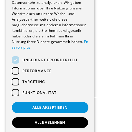
Reportagen
Datenverkehr zu analysieren. Wir geben
Informationen über Ihre Nutzung unserer
Wohnungen
Website auch an unsere Werbe- und
Renovierungen
Analysepartner weiter, die diese
Innere Umbauten
möglicherweise mit anderen Informationen
Gastgewerbe und Tourismus
kombinieren, die Sie ihnen bereitgestellt
Verwaltungsgebäude und Geschäfte
haben oder die sie im Rahmen Ihrer
Schuleinrichtungen
Nutzung ihrer Dienste gesammelt haben.
En
savoir plus
Medizinische Einrichtungen
Villen
UNBEDINGT ERFORDERLICH
Kultur - Sport - Freizeit
Industrie - Handwerk
PERFORMANCE
Transport und Parkplätze
Diverse Bauten
TARGETING
FUNKTIONALITÄT
ALLE AKZEPTIEREN
Allgemeine Bedingungen
Einstellungen für Cookies
ALLE ABLEHNEN
© 2026 Alle Rechte vorbehalten