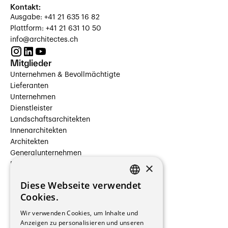
Kontakt:
Ausgabe: +41 21 635 16 82
Plattform: +41 21 631 10 50
info@architectes.ch
Mitglieder
Unternehmen & Bevollmächtigte
Lieferanten
Unternehmen
Dienstleister
Landschaftsarchitekten
Innenarchitekten
Architekten
Generalunternehmen
×
Beauftragte Unternehmen
Installateure
Diese Webseite verwendet
Hersteller/Lieferanten
FRENCH
Cookies.
Bauherrschaften
GERMAN
Immobilienverwaltungsgesellschaften
Wir verwenden Cookies, um Inhalte und
Stockwerkeigentum
Anzeigen zu personalisieren und unseren