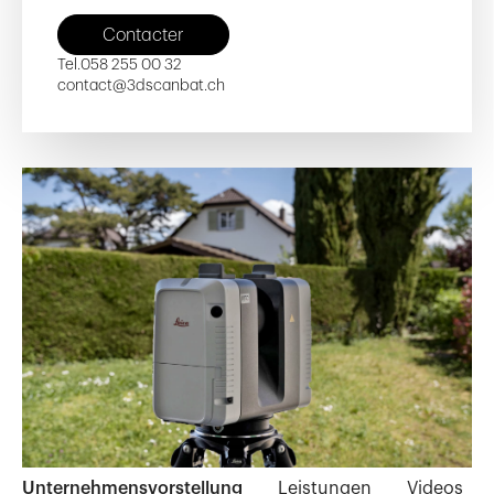
Contacter
Tel.
058 255 00 32
contact@3dscanbat.ch
Unternehmensvorstellung
Leistungen
Videos