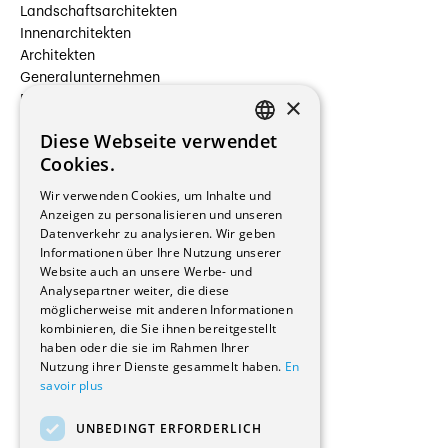
Landschaftsarchitekten
Innenarchitekten
Architekten
Generalunternehmen
×
Beauftragte Unternehmen
Installateure
Diese Webseite verwendet
Hersteller/Lieferanten
FRENCH
Cookies.
Bauherrschaften
GERMAN
Immobilienverwaltungsgesellschaften
Wir verwenden Cookies, um Inhalte und
Stockwerkeigentum
Anzeigen zu personalisieren und unseren
Reportagen
Datenverkehr zu analysieren. Wir geben
Informationen über Ihre Nutzung unserer
Wohnungen
Website auch an unsere Werbe- und
Renovierungen
Analysepartner weiter, die diese
Innere Umbauten
möglicherweise mit anderen Informationen
Gastgewerbe und Tourismus
kombinieren, die Sie ihnen bereitgestellt
Verwaltungsgebäude und Geschäfte
haben oder die sie im Rahmen Ihrer
Schuleinrichtungen
Nutzung ihrer Dienste gesammelt haben.
En
savoir plus
Medizinische Einrichtungen
Villen
UNBEDINGT ERFORDERLICH
Kultur - Sport - Freizeit