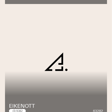
EIKENOTT
63282
1082