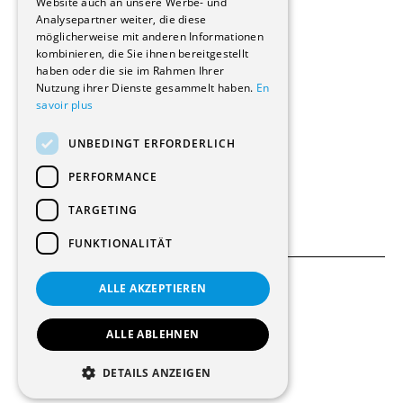
Website auch an unsere Werbe- und
Renovierungen
Analysepartner weiter, die diese
Innere Umbauten
möglicherweise mit anderen Informationen
Gastgewerbe und Tourismus
kombinieren, die Sie ihnen bereitgestellt
Verwaltungsgebäude und Geschäfte
haben oder die sie im Rahmen Ihrer
Schuleinrichtungen
Nutzung ihrer Dienste gesammelt haben.
En
savoir plus
Medizinische Einrichtungen
Villen
UNBEDINGT ERFORDERLICH
Kultur - Sport - Freizeit
Industrie - Handwerk
PERFORMANCE
Transport und Parkplätze
Diverse Bauten
TARGETING
FUNKTIONALITÄT
ALLE AKZEPTIEREN
Allgemeine Bedingungen
Einstellungen für Cookies
ALLE ABLEHNEN
© 2026 Alle Rechte vorbehalten
DETAILS ANZEIGEN