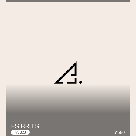
ES BRITS
61580
823