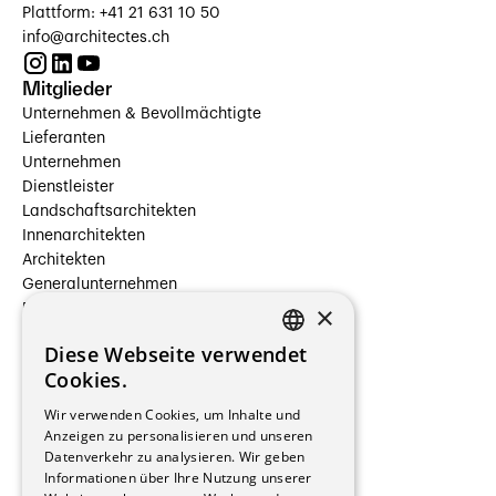
Plattform: +41 21 631 10 50
info@architectes.ch
Mitglieder
Unternehmen & Bevollmächtigte
Lieferanten
Unternehmen
Dienstleister
Landschaftsarchitekten
Innenarchitekten
Architekten
Generalunternehmen
×
Beauftragte Unternehmen
Installateure
Diese Webseite verwendet
Hersteller/Lieferanten
FRENCH
Cookies.
Bauherrschaften
GERMAN
Immobilienverwaltungsgesellschaften
Wir verwenden Cookies, um Inhalte und
Stockwerkeigentum
Anzeigen zu personalisieren und unseren
Reportagen
Datenverkehr zu analysieren. Wir geben
Informationen über Ihre Nutzung unserer
Wohnungen