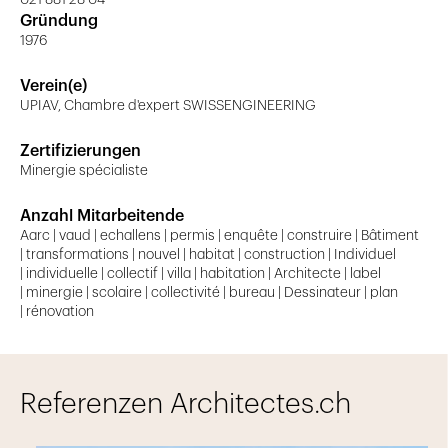
021 881 28 04
Gründung
1976
Verein(e)
UPIAV, Chambre d'expert SWISSENGINEERING
Zertifizierungen
Minergie spécialiste
Anzahl Mitarbeitende
Aarc | vaud | echallens | permis | enquête | construire | Bâtiment
| transformations | nouvel | habitat | construction | Individuel
| individuelle | collectif | villa | habitation | Architecte | label
| minergie | scolaire | collectivité | bureau | Dessinateur | plan
| rénovation
Referenzen Architectes.ch