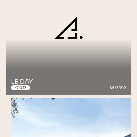
LE DAY
34/3392
342