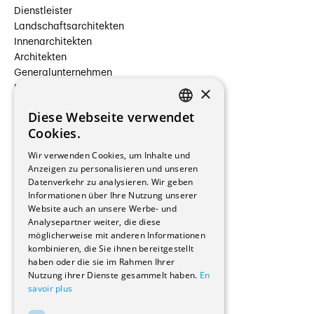
Dienstleister
Landschaftsarchitekten
Innenarchitekten
Architekten
Generalunternehmen
×
Beauftragte Unternehmen
Installateure
Diese Webseite verwendet
Hersteller/Lieferanten
FRENCH
Cookies.
Bauherrschaften
GERMAN
Immobilienverwaltungsgesellschaften
Wir verwenden Cookies, um Inhalte und
Stockwerkeigentum
Anzeigen zu personalisieren und unseren
Reportagen
Datenverkehr zu analysieren. Wir geben
Informationen über Ihre Nutzung unserer
Wohnungen
Website auch an unsere Werbe- und
Renovierungen
Analysepartner weiter, die diese
Innere Umbauten
möglicherweise mit anderen Informationen
Gastgewerbe und Tourismus
kombinieren, die Sie ihnen bereitgestellt
Verwaltungsgebäude und Geschäfte
haben oder die sie im Rahmen Ihrer
Schuleinrichtungen
Nutzung ihrer Dienste gesammelt haben.
En
savoir plus
Medizinische Einrichtungen
Villen