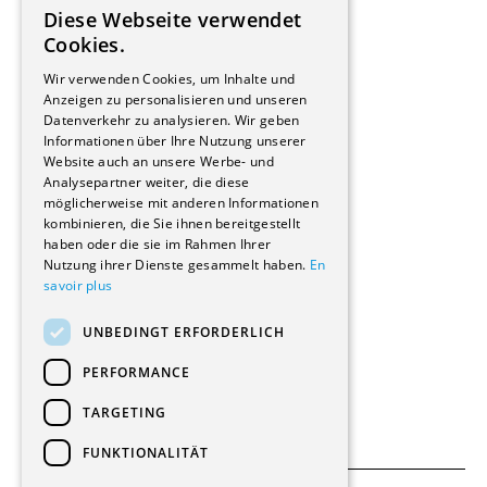
Diese Webseite verwendet
Hersteller/Lieferanten
FRENCH
Cookies.
Bauherrschaften
GERMAN
Immobilienverwaltungsgesellschaften
Wir verwenden Cookies, um Inhalte und
Stockwerkeigentum
Anzeigen zu personalisieren und unseren
Reportagen
Datenverkehr zu analysieren. Wir geben
Informationen über Ihre Nutzung unserer
Wohnungen
Website auch an unsere Werbe- und
Renovierungen
Analysepartner weiter, die diese
Innere Umbauten
möglicherweise mit anderen Informationen
Gastgewerbe und Tourismus
kombinieren, die Sie ihnen bereitgestellt
Verwaltungsgebäude und Geschäfte
haben oder die sie im Rahmen Ihrer
Schuleinrichtungen
Nutzung ihrer Dienste gesammelt haben.
En
savoir plus
Medizinische Einrichtungen
Villen
UNBEDINGT ERFORDERLICH
Kultur - Sport - Freizeit
Industrie - Handwerk
PERFORMANCE
Transport und Parkplätze
Diverse Bauten
TARGETING
FUNKTIONALITÄT