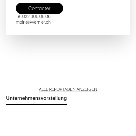
Contacter
Tel.
022 306 06 06
mairie@vernier.ch
École Émilie de Morsier
École Émilie de Morsier
Reportage öffnen
Reportage öffnen
ALLE REPORTAGEN ANZEIGEN
Unternehmensvorstellung