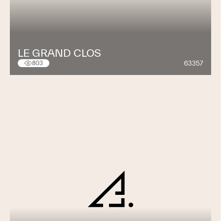
LE GRAND CLOS
63357
803