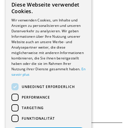
Diese Webseite verwendet
Hersteller/Lieferanten
FRENCH
Cookies.
Bauherrschaften
GERMAN
Immobilienverwaltungsgesellschaften
Wir verwenden Cookies, um Inhalte und
Stockwerkeigentum
Anzeigen zu personalisieren und unseren
Reportagen
Datenverkehr zu analysieren. Wir geben
Informationen über Ihre Nutzung unserer
Wohnungen
Website auch an unsere Werbe- und
Renovierungen
Analysepartner weiter, die diese
Innere Umbauten
möglicherweise mit anderen Informationen
Gastgewerbe und Tourismus
kombinieren, die Sie ihnen bereitgestellt
Verwaltungsgebäude und Geschäfte
haben oder die sie im Rahmen Ihrer
Schuleinrichtungen
Nutzung ihrer Dienste gesammelt haben.
En
savoir plus
Medizinische Einrichtungen
Villen
UNBEDINGT ERFORDERLICH
Kultur - Sport - Freizeit
Industrie - Handwerk
PERFORMANCE
Transport und Parkplätze
Diverse Bauten
TARGETING
FUNKTIONALITÄT