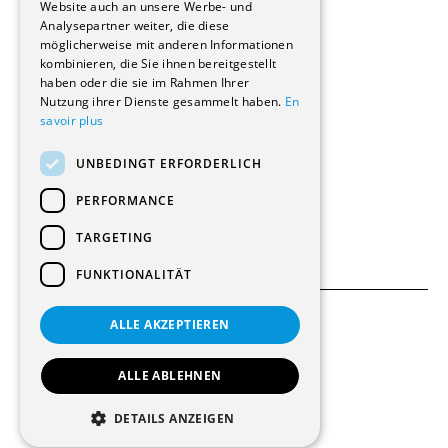
Website auch an unsere Werbe- und
Renovierungen
Analysepartner weiter, die diese
Innere Umbauten
möglicherweise mit anderen Informationen
Gastgewerbe und Tourismus
kombinieren, die Sie ihnen bereitgestellt
Verwaltungsgebäude und Geschäfte
haben oder die sie im Rahmen Ihrer
Schuleinrichtungen
Nutzung ihrer Dienste gesammelt haben.
En
savoir plus
Medizinische Einrichtungen
Villen
UNBEDINGT ERFORDERLICH
Kultur - Sport - Freizeit
Industrie - Handwerk
PERFORMANCE
Transport und Parkplätze
Diverse Bauten
TARGETING
FUNKTIONALITÄT
ALLE AKZEPTIEREN
Allgemeine Bedingungen
Einstellungen für Cookies
ALLE ABLEHNEN
© 2026 Alle Rechte vorbehalten
DETAILS ANZEIGEN