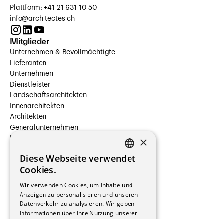
Plattform: +41 21 631 10 50
info@architectes.ch
Mitglieder
Unternehmen & Bevollmächtigte
Lieferanten
Unternehmen
Dienstleister
Landschaftsarchitekten
Innenarchitekten
Architekten
Generalunternehmen
×
Beauftragte Unternehmen
Installateure
Diese Webseite verwendet
Hersteller/Lieferanten
FRENCH
Cookies.
Bauherrschaften
GERMAN
Immobilienverwaltungsgesellschaften
Wir verwenden Cookies, um Inhalte und
Stockwerkeigentum
Anzeigen zu personalisieren und unseren
Reportagen
Datenverkehr zu analysieren. Wir geben
Informationen über Ihre Nutzung unserer
Wohnungen