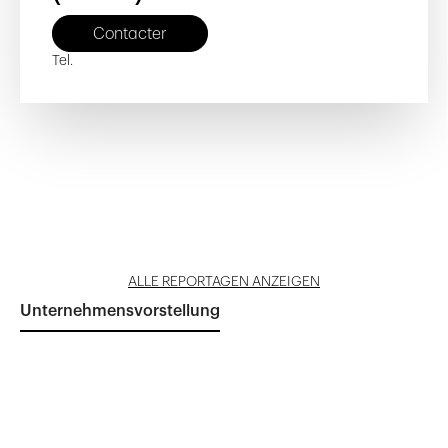
Contacter
Tel.
Silo Bleu
Jardin Les Epinettes
Reportage öffnen
Reportage öffnen
ALLE REPORTAGEN ANZEIGEN
Unternehmensvorstellung