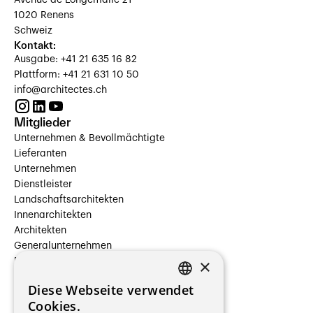
Avenue de Longemalle 21
1020 Renens
Schweiz
Kontakt:
Ausgabe: +41 21 635 16 82
Plattform: +41 21 631 10 50
info@architectes.ch
Mitglieder
Unternehmen & Bevollmächtigte
Lieferanten
Unternehmen
Dienstleister
Landschaftsarchitekten
Innenarchitekten
Architekten
Generalunternehmen
×
Beauftragte Unternehmen
Installateure
Diese Webseite verwendet
Hersteller/Lieferanten
FRENCH
Cookies.
Bauherrschaften