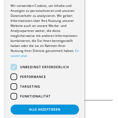
GERMAN
Immobilienverwaltungsgesellschaften
Wir verwenden Cookies, um Inhalte und
Stockwerkeigentum
Anzeigen zu personalisieren und unseren
Reportagen
Datenverkehr zu analysieren. Wir geben
Informationen über Ihre Nutzung unserer
Wohnungen
Website auch an unsere Werbe- und
Renovierungen
Analysepartner weiter, die diese
Innere Umbauten
möglicherweise mit anderen Informationen
Gastgewerbe und Tourismus
kombinieren, die Sie ihnen bereitgestellt
Verwaltungsgebäude und Geschäfte
haben oder die sie im Rahmen Ihrer
Schuleinrichtungen
Nutzung ihrer Dienste gesammelt haben.
En
savoir plus
Medizinische Einrichtungen
Villen
UNBEDINGT ERFORDERLICH
Kultur - Sport - Freizeit
Industrie - Handwerk
PERFORMANCE
Transport und Parkplätze
Diverse Bauten
TARGETING
FUNKTIONALITÄT
ALLE AKZEPTIEREN
Allgemeine Bedingungen
Einstellungen für Cookies