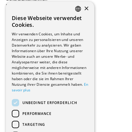
×
Beauftragte Unternehmen
Installateure
Diese Webseite verwendet
Hersteller/Lieferanten
FRENCH
Cookies.
Bauherrschaften
GERMAN
Immobilienverwaltungsgesellschaften
Wir verwenden Cookies, um Inhalte und
Stockwerkeigentum
Anzeigen zu personalisieren und unseren
Reportagen
Datenverkehr zu analysieren. Wir geben
Informationen über Ihre Nutzung unserer
Wohnungen
Website auch an unsere Werbe- und
Renovierungen
Analysepartner weiter, die diese
Innere Umbauten
möglicherweise mit anderen Informationen
Gastgewerbe und Tourismus
kombinieren, die Sie ihnen bereitgestellt
Verwaltungsgebäude und Geschäfte
haben oder die sie im Rahmen Ihrer
Schuleinrichtungen
Nutzung ihrer Dienste gesammelt haben.
En
savoir plus
Medizinische Einrichtungen
Villen
UNBEDINGT ERFORDERLICH
Kultur - Sport - Freizeit
Industrie - Handwerk
PERFORMANCE
Transport und Parkplätze
Diverse Bauten
TARGETING