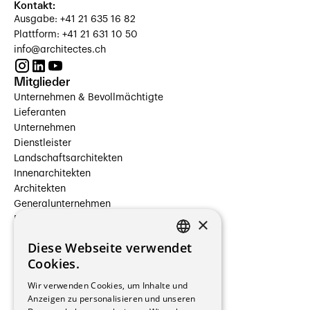
Kontakt:
Ausgabe: +41 21 635 16 82
Plattform: +41 21 631 10 50
info@architectes.ch
Mitglieder
Unternehmen & Bevollmächtigte
Lieferanten
Unternehmen
Dienstleister
Landschaftsarchitekten
Innenarchitekten
Architekten
Generalunternehmen
×
Beauftragte Unternehmen
Installateure
Diese Webseite verwendet
Hersteller/Lieferanten
FRENCH
Cookies.
Bauherrschaften
GERMAN
Immobilienverwaltungsgesellschaften
Wir verwenden Cookies, um Inhalte und
Stockwerkeigentum
Anzeigen zu personalisieren und unseren
Reportagen