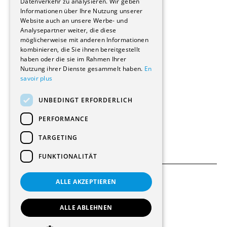
Datenverkehr zu analysieren. Wir geben
Informationen über Ihre Nutzung unserer
Wohnungen
Website auch an unsere Werbe- und
Renovierungen
Analysepartner weiter, die diese
Innere Umbauten
möglicherweise mit anderen Informationen
Gastgewerbe und Tourismus
kombinieren, die Sie ihnen bereitgestellt
Verwaltungsgebäude und Geschäfte
haben oder die sie im Rahmen Ihrer
Schuleinrichtungen
Nutzung ihrer Dienste gesammelt haben.
En
savoir plus
Medizinische Einrichtungen
Villen
UNBEDINGT ERFORDERLICH
Kultur - Sport - Freizeit
Industrie - Handwerk
PERFORMANCE
Transport und Parkplätze
Diverse Bauten
TARGETING
FUNKTIONALITÄT
ALLE AKZEPTIEREN
Allgemeine Bedingungen
Einstellungen für Cookies
ALLE ABLEHNEN
© 2026 Alle Rechte vorbehalten