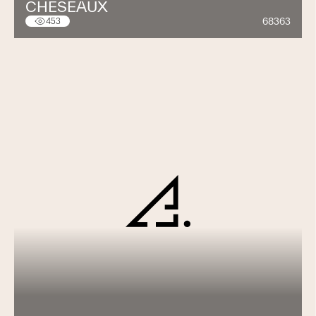
CHESEAUX
68363
453