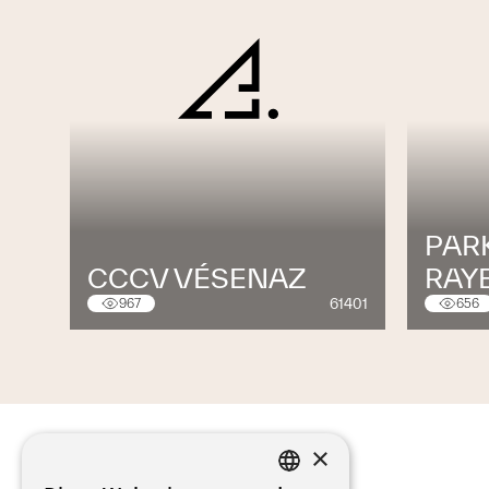
PAR
CCCV VÉSENAZ
RAY
61401
967
656
×