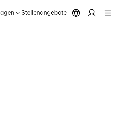
tagen
Stellenangebote
n
fnen
ge öffnen