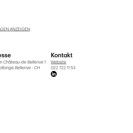
AGEN ANZEIGEN
esse
Kontakt
 Château-de-Bellerive 1
Website
ollonge-Bellerive - CH
022 722 11 53