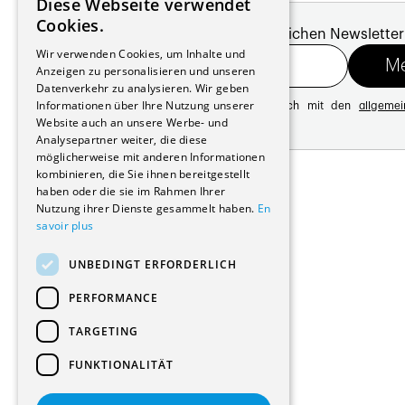
Diese Webseite verwendet
FRENCH
Cookies.
Melde dich für unseren monatlichen Newsletter
GERMAN
Wir verwenden Cookies, um Inhalte und
Anzeigen zu personalisieren und unseren
Datenverkehr zu analysieren. Wir geben
Informationen über Ihre Nutzung unserer
Mit der Registrierung erklären Sie sich mit den
allgeme
Website auch an unsere Werbe- und
Datenschutzrichtlinie
Analysepartner weiter, die diese
möglicherweise mit anderen Informationen
Adresse:
kombinieren, die Sie ihnen bereitgestellt
Avenue de Longemalle 21
haben oder die sie im Rahmen Ihrer
1020 Renens
Nutzung ihrer Dienste gesammelt haben.
En
Schweiz
savoir plus
Kontakt:
Ausgabe: +41 21 635 16 82
UNBEDINGT ERFORDERLICH
Plattform: +41 21 631 10 50
info@architectes.ch
PERFORMANCE
TARGETING
FUNKTIONALITÄT