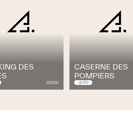
KING DES
CASERNE DES
ES
POMPIERS
62250
510