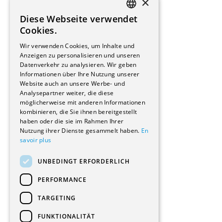
×
Installateure
Diese Webseite verwendet
Hersteller/Lieferanten
FRENCH
Cookies.
Bauherrschaften
GERMAN
Immobilienverwaltungsgesellschaften
Wir verwenden Cookies, um Inhalte und
Stockwerkeigentum
Anzeigen zu personalisieren und unseren
Reportagen
Datenverkehr zu analysieren. Wir geben
Informationen über Ihre Nutzung unserer
Wohnungen
Website auch an unsere Werbe- und
Renovierungen
Analysepartner weiter, die diese
Innere Umbauten
möglicherweise mit anderen Informationen
Gastgewerbe und Tourismus
kombinieren, die Sie ihnen bereitgestellt
Verwaltungsgebäude und Geschäfte
haben oder die sie im Rahmen Ihrer
Schuleinrichtungen
Nutzung ihrer Dienste gesammelt haben.
En
savoir plus
Medizinische Einrichtungen
Villen
UNBEDINGT ERFORDERLICH
Kultur - Sport - Freizeit
Industrie - Handwerk
PERFORMANCE
Transport und Parkplätze
Diverse Bauten
TARGETING
FUNKTIONALITÄT