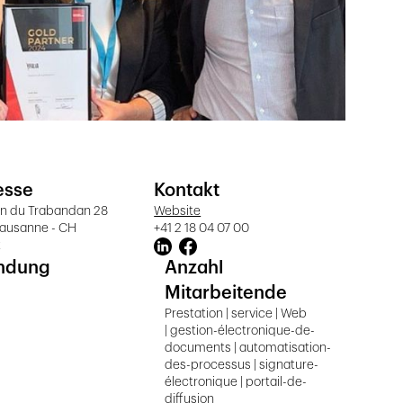
esse
Kontakt
n du Trabandan 28
Website
Lausanne - CH
+41 2 18 04 07 00
t
ndung
Anzahl
Mitarbeitende
Prestation | service | Web
| gestion-électronique-de-
documents | automatisation-
des-processus | signature-
électronique | portail-de-
diffusion