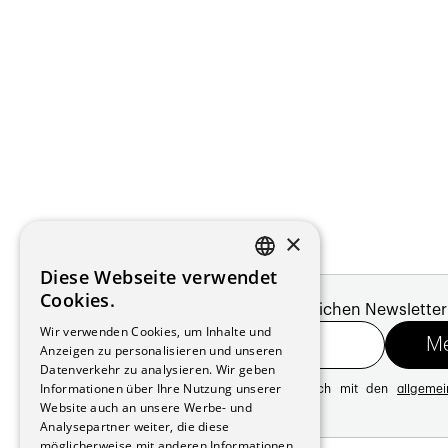
×
Diese Webseite verwendet
FRENCH
Cookies.
Melde dich für unseren monatlichen Newsletter
GERMAN
Wir verwenden Cookies, um Inhalte und
Anzeigen zu personalisieren und unseren
Datenverkehr zu analysieren. Wir geben
Informationen über Ihre Nutzung unserer
Mit der Registrierung erklären Sie sich mit den
allgeme
Website auch an unsere Werbe- und
Datenschutzrichtlinie
Analysepartner weiter, die diese
möglicherweise mit anderen Informationen
Adresse: