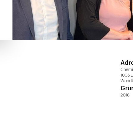
Adr
Chemi
1006 
Waad
Grü
2018