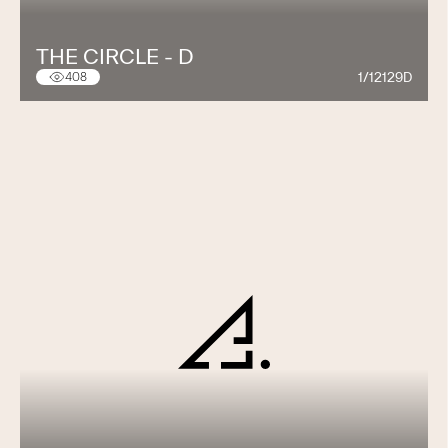
THE CIRCLE - D
1/12129D
408