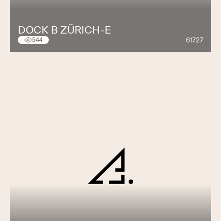
DOCK B ZÜRICH-E
61727
544