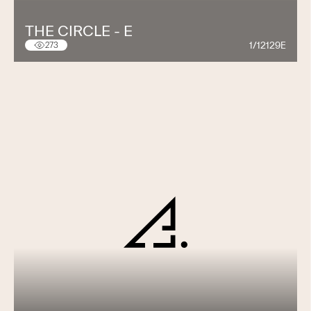
THE CIRCLE - E
1/12129E
273