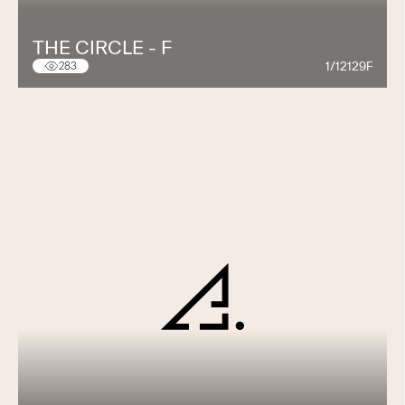
THE CIRCLE - F
1/12129F
283