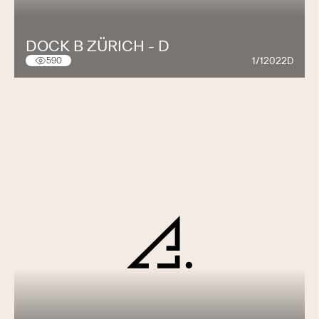
DOCK B ZÜRICH - D
1/12022D
590