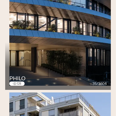
PHILO
35/3604
128