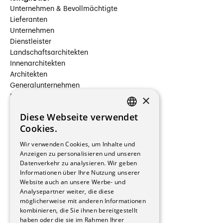
Unternehmen & Bevollmächtigte
Lieferanten
Unternehmen
Dienstleister
Landschaftsarchitekten
Innenarchitekten
Architekten
Generalunternehmen
×
Beauftragte Unternehmen
Installateure
Diese Webseite verwendet
Hersteller/Lieferanten
FRENCH
Cookies.
Bauherrschaften
GERMAN
Immobilienverwaltungsgesellschaften
Wir verwenden Cookies, um Inhalte und
Stockwerkeigentum
Anzeigen zu personalisieren und unseren
Reportagen
Datenverkehr zu analysieren. Wir geben
Informationen über Ihre Nutzung unserer
Wohnungen
Website auch an unsere Werbe- und
Renovierungen
Analysepartner weiter, die diese
Innere Umbauten
möglicherweise mit anderen Informationen
Gastgewerbe und Tourismus
kombinieren, die Sie ihnen bereitgestellt
Verwaltungsgebäude und Geschäfte
haben oder die sie im Rahmen Ihrer