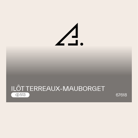
ILÔT TERREAUX-MAUBORGET
67618
513