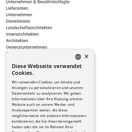
Unternehmen & Bevollmächtigte
Lieferanten
Unternehmen
Dienstleister
Landschaftsarchitekten
Innenarchitekten
Architekten
Generalunternehmen
×
Beauftragte Unternehmen
Installateure
Diese Webseite verwendet
Hersteller/Lieferanten
FRENCH
Cookies.
Bauherrschaften
GERMAN
Immobilienverwaltungsgesellschaften
Wir verwenden Cookies, um Inhalte und
Stockwerkeigentum
Anzeigen zu personalisieren und unseren
Reportagen
Datenverkehr zu analysieren. Wir geben
Informationen über Ihre Nutzung unserer
Wohnungen
Website auch an unsere Werbe- und
Renovierungen
Analysepartner weiter, die diese
Innere Umbauten
möglicherweise mit anderen Informationen
Gastgewerbe und Tourismus
kombinieren, die Sie ihnen bereitgestellt
Verwaltungsgebäude und Geschäfte
haben oder die sie im Rahmen Ihrer
Schuleinrichtungen