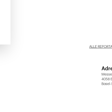
ALLE REPORT
Adr
Messep
4058 B
Basel-