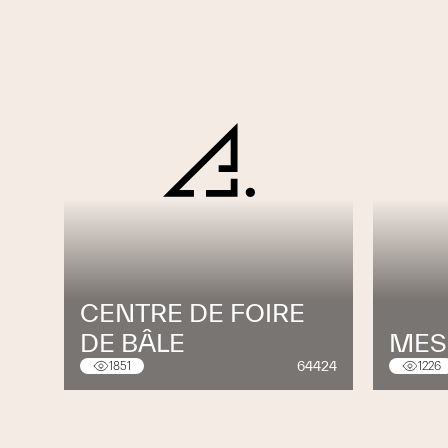
CENTRE DE FOIRE
DE BÂLE
MES
64424
1851
1226