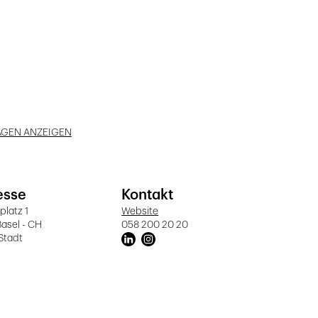
AGEN ANZEIGEN
esse
Kontakt
latz 1
Website
asel - CH
058 200 20 20
Stadt