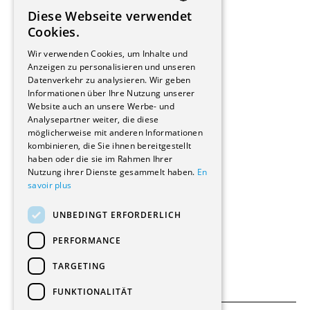
Installateure
Diese Webseite verwendet
Hersteller/Lieferanten
FRENCH
Cookies.
Bauherrschaften
GERMAN
Immobilienverwaltungsgesellschaften
Wir verwenden Cookies, um Inhalte und
Stockwerkeigentum
Anzeigen zu personalisieren und unseren
Reportagen
Datenverkehr zu analysieren. Wir geben
Informationen über Ihre Nutzung unserer
Wohnungen
Website auch an unsere Werbe- und
Renovierungen
Analysepartner weiter, die diese
Innere Umbauten
möglicherweise mit anderen Informationen
Gastgewerbe und Tourismus
kombinieren, die Sie ihnen bereitgestellt
Verwaltungsgebäude und Geschäfte
haben oder die sie im Rahmen Ihrer
Schuleinrichtungen
Nutzung ihrer Dienste gesammelt haben.
En
savoir plus
Medizinische Einrichtungen
Villen
UNBEDINGT ERFORDERLICH
Kultur - Sport - Freizeit
Industrie - Handwerk
PERFORMANCE
Transport und Parkplätze
Diverse Bauten
TARGETING
FUNKTIONALITÄT