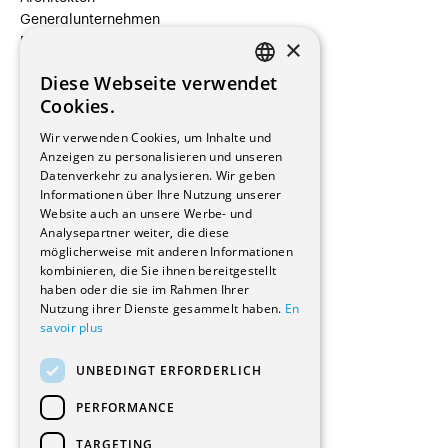
Generalunternehmen
×
Beauftragte Unternehmen
Installateure
Diese Webseite verwendet
Hersteller/Lieferanten
FRENCH
Cookies.
Bauherrschaften
GERMAN
Immobilienverwaltungsgesellschaften
Wir verwenden Cookies, um Inhalte und
Stockwerkeigentum
Anzeigen zu personalisieren und unseren
Reportagen
Datenverkehr zu analysieren. Wir geben
Informationen über Ihre Nutzung unserer
Wohnungen
Website auch an unsere Werbe- und
Renovierungen
Analysepartner weiter, die diese
Innere Umbauten
möglicherweise mit anderen Informationen
Gastgewerbe und Tourismus
kombinieren, die Sie ihnen bereitgestellt
Verwaltungsgebäude und Geschäfte
haben oder die sie im Rahmen Ihrer
Schuleinrichtungen
Nutzung ihrer Dienste gesammelt haben.
En
savoir plus
Medizinische Einrichtungen
Villen
UNBEDINGT ERFORDERLICH
Kultur - Sport - Freizeit
Industrie - Handwerk
PERFORMANCE
Transport und Parkplätze
Diverse Bauten
TARGETING