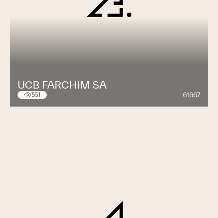
UCB FARCHIM SA
61667
551