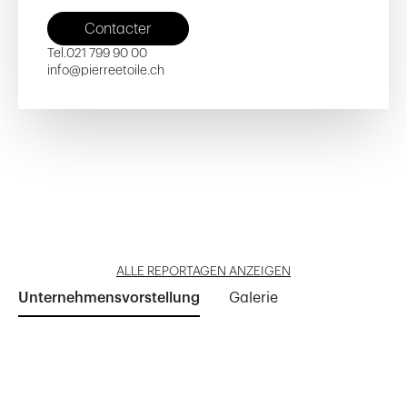
Contacter
Tel.
021 799 90 00
info@pierreetoile.ch
Les Toits de Lutry
Domaine du Parc
Résidence Cassiopée
Les Jardins coeur de ville
Immeuble 'Orange'
Reportage öffnen
Reportage öffnen
Reportage öffnen
Reportage öffnen
Reportage öffnen
ALLE REPORTAGEN ANZEIGEN
Unternehmensvorstellung
Galerie