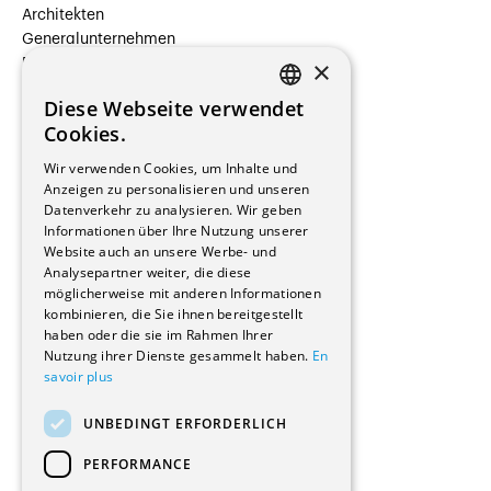
Architekten
Generalunternehmen
×
Beauftragte Unternehmen
Installateure
Diese Webseite verwendet
Hersteller/Lieferanten
FRENCH
Cookies.
Bauherrschaften
GERMAN
Immobilienverwaltungsgesellschaften
Wir verwenden Cookies, um Inhalte und
Stockwerkeigentum
Anzeigen zu personalisieren und unseren
Reportagen
Datenverkehr zu analysieren. Wir geben
Informationen über Ihre Nutzung unserer
Wohnungen
Website auch an unsere Werbe- und
Renovierungen
Analysepartner weiter, die diese
Innere Umbauten
möglicherweise mit anderen Informationen
Gastgewerbe und Tourismus
kombinieren, die Sie ihnen bereitgestellt
Verwaltungsgebäude und Geschäfte
haben oder die sie im Rahmen Ihrer
Schuleinrichtungen
Nutzung ihrer Dienste gesammelt haben.
En
savoir plus
Medizinische Einrichtungen
Villen
UNBEDINGT ERFORDERLICH
Kultur - Sport - Freizeit
Industrie - Handwerk
PERFORMANCE
Transport und Parkplätze