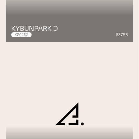
KYBUNPARK D
63758
1432