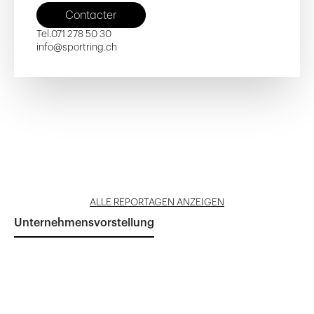
Contacter
Tel.
071 278 50 30
info@sportring.ch
Kybunpark D
Kybunpark F
Kybunpark E
Reportage öffnen
Reportage öffnen
Reportage öffnen
ALLE REPORTAGEN ANZEIGEN
Unternehmensvorstellung