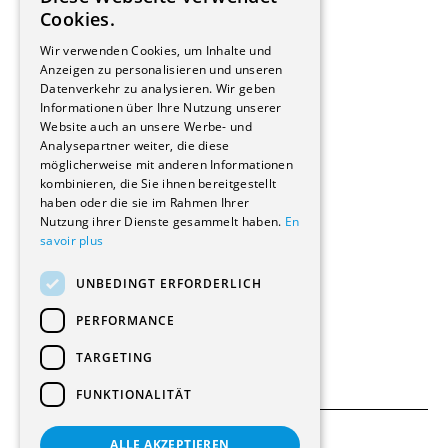
FRENCH
Cookies.
Bauherrschaften
GERMAN
Immobilienverwaltungsgesellschaften
Wir verwenden Cookies, um Inhalte und
Stockwerkeigentum
Anzeigen zu personalisieren und unseren
Reportagen
Datenverkehr zu analysieren. Wir geben
Informationen über Ihre Nutzung unserer
Wohnungen
Website auch an unsere Werbe- und
Renovierungen
Analysepartner weiter, die diese
Innere Umbauten
möglicherweise mit anderen Informationen
Gastgewerbe und Tourismus
kombinieren, die Sie ihnen bereitgestellt
Verwaltungsgebäude und Geschäfte
haben oder die sie im Rahmen Ihrer
Schuleinrichtungen
Nutzung ihrer Dienste gesammelt haben.
En
savoir plus
Medizinische Einrichtungen
Villen
UNBEDINGT ERFORDERLICH
Kultur - Sport - Freizeit
Industrie - Handwerk
PERFORMANCE
Transport und Parkplätze
Diverse Bauten
TARGETING
FUNKTIONALITÄT
ALLE AKZEPTIEREN