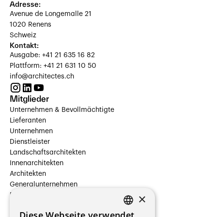
Adresse:
Avenue de Longemalle 21
1020 Renens
Schweiz
Kontakt:
Ausgabe: +41 21 635 16 82
Plattform: +41 21 631 10 50
info@architectes.ch
Mitglieder
Unternehmen & Bevollmächtigte
Lieferanten
Unternehmen
Dienstleister
Landschaftsarchitekten
Innenarchitekten
Architekten
Generalunternehmen
×
Beauftragte Unternehmen
Installateure
Diese Webseite verwendet
Hersteller/Lieferanten