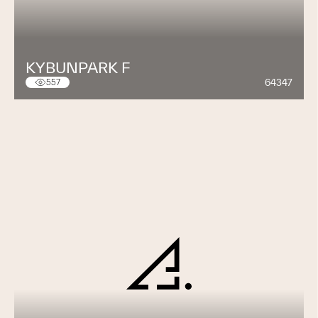
KYBUNPARK F
64347
557