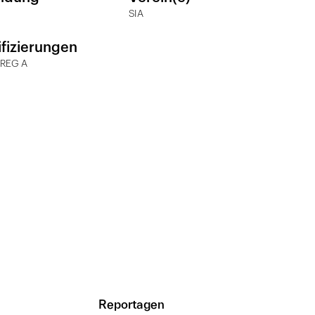
SIA
ifizierungen
 REG A
Reportagen