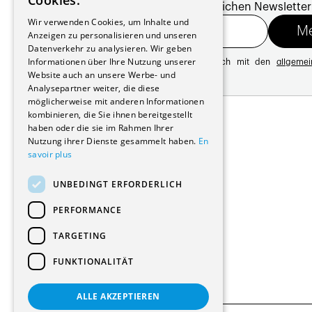
Cookies.
Melde dich für unseren monatlichen Newsletter
GERMAN
Wir verwenden Cookies, um Inhalte und
Anzeigen zu personalisieren und unseren
Datenverkehr zu analysieren. Wir geben
Informationen über Ihre Nutzung unserer
Mit der Registrierung erklären Sie sich mit den
allgeme
Website auch an unsere Werbe- und
Datenschutzrichtlinie
Analysepartner weiter, die diese
möglicherweise mit anderen Informationen
Adresse:
kombinieren, die Sie ihnen bereitgestellt
Avenue de Longemalle 21
haben oder die sie im Rahmen Ihrer
1020 Renens
Nutzung ihrer Dienste gesammelt haben.
En
Schweiz
savoir plus
Kontakt:
Ausgabe: +41 21 635 16 82
UNBEDINGT ERFORDERLICH
Plattform: +41 21 631 10 50
info@architectes.ch
PERFORMANCE
TARGETING
FUNKTIONALITÄT
ALLE AKZEPTIEREN