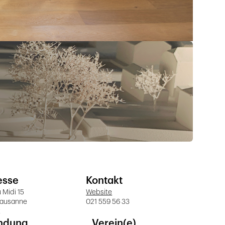
esse
Kontakt
 Midi 15
Website
Lausanne
021 559 56 33
t
ndung
Verein(e)