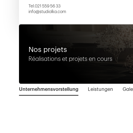
Tel.
021 559 56 33
info@studiolka.com
Nos projets
Réalisations et projets en cours
Unternehmensvorstellung
Leistungen
Gale