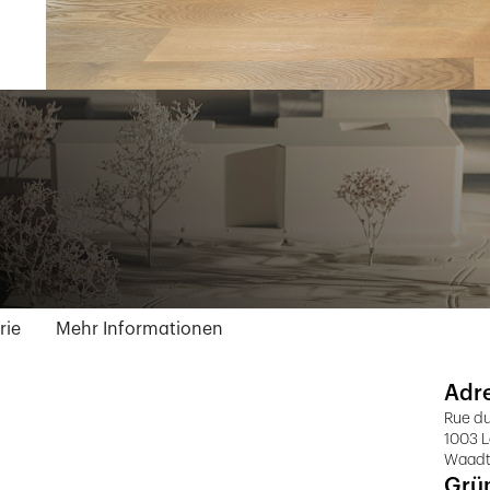
rie
Mehr Informationen
Adr
Rue du
1003 
Waad
Grü