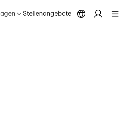
tagen
Stellenangebote
onal de
ge öffnen
Reportage öffnen
Reportage öffnen