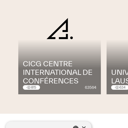
CICG CENTRE
INTERNATIONAL DE
UNI
CONFÉRENCES
LAU
63564
815
634
×