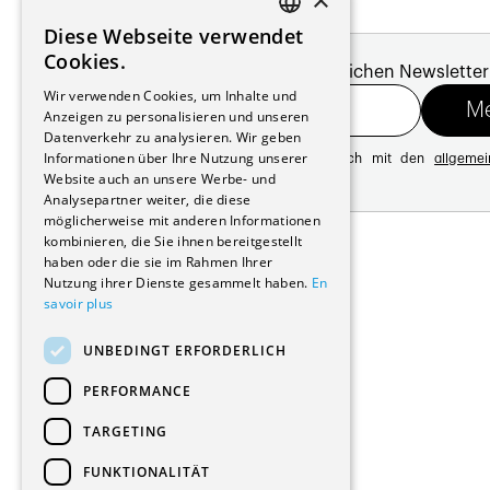
Diese Webseite verwendet
FRENCH
Cookies.
Melde dich für unseren monatlichen Newsletter
GERMAN
Wir verwenden Cookies, um Inhalte und
Anzeigen zu personalisieren und unseren
Datenverkehr zu analysieren. Wir geben
Informationen über Ihre Nutzung unserer
Mit der Registrierung erklären Sie sich mit den
allgeme
Website auch an unsere Werbe- und
Datenschutzrichtlinie
Analysepartner weiter, die diese
möglicherweise mit anderen Informationen
Adresse:
kombinieren, die Sie ihnen bereitgestellt
Avenue de Longemalle 21
haben oder die sie im Rahmen Ihrer
1020 Renens
Nutzung ihrer Dienste gesammelt haben.
En
Schweiz
savoir plus
Kontakt:
Ausgabe: +41 21 635 16 82
UNBEDINGT ERFORDERLICH
Plattform: +41 21 631 10 50
info@architectes.ch
PERFORMANCE
TARGETING
FUNKTIONALITÄT