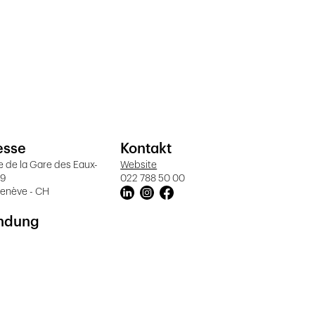
esse
Kontakt
 de la Gare des Eaux-
Website
19
022 788 50 00
Genève - CH
ndung