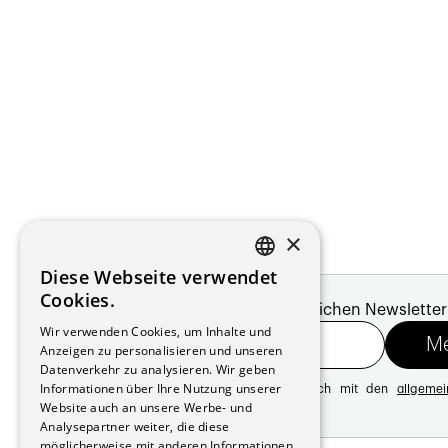
×
Diese Webseite verwendet
FRENCH
Cookies.
Melde dich für unseren monatlichen Newsletter
GERMAN
Wir verwenden Cookies, um Inhalte und
Anzeigen zu personalisieren und unseren
Datenverkehr zu analysieren. Wir geben
Informationen über Ihre Nutzung unserer
Mit der Registrierung erklären Sie sich mit den
allgeme
Website auch an unsere Werbe- und
Datenschutzrichtlinie
Analysepartner weiter, die diese
möglicherweise mit anderen Informationen
Adresse: