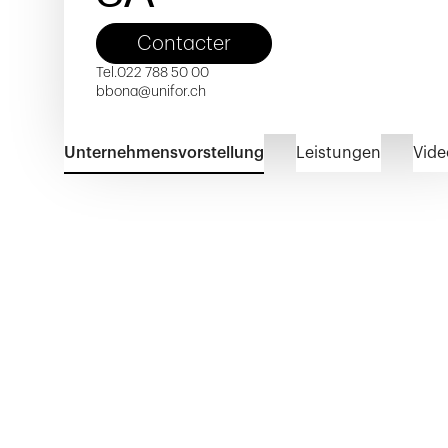
Contacter
Tel.
022 788 50 00
bbona@unifor.ch
Unternehmensvorstellung
Leistungen
Vide