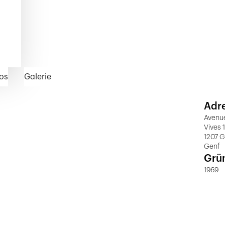
os
Galerie
Adr
Avenue
Vives 
1207 
Genf
Grü
1969