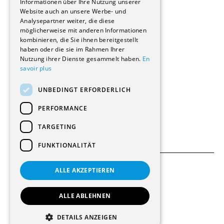
Informationen über Ihre Nutzung unserer
Wohnungen
Website auch an unsere Werbe- und
Renovierungen
Analysepartner weiter, die diese
Innere Umbauten
möglicherweise mit anderen Informationen
Gastgewerbe und Tourismus
kombinieren, die Sie ihnen bereitgestellt
Verwaltungsgebäude und Geschäfte
haben oder die sie im Rahmen Ihrer
Schuleinrichtungen
Nutzung ihrer Dienste gesammelt haben.
En
savoir plus
Medizinische Einrichtungen
Villen
UNBEDINGT ERFORDERLICH
Kultur - Sport - Freizeit
Industrie - Handwerk
PERFORMANCE
Transport und Parkplätze
Diverse Bauten
TARGETING
FUNKTIONALITÄT
ALLE AKZEPTIEREN
Allgemeine Bedingungen
Einstellungen für Cookies
ALLE ABLEHNEN
© 2026 Alle Rechte vorbehalten
DETAILS ANZEIGEN