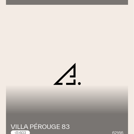
VILLA PÉROUGE 83
62166
603