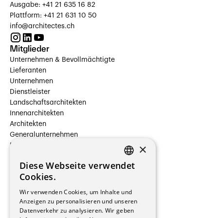
Ausgabe: +41 21 635 16 82
Plattform: +41 21 631 10 50
info@architectes.ch
Mitglieder
Unternehmen & Bevollmächtigte
Lieferanten
Unternehmen
Dienstleister
Landschaftsarchitekten
Innenarchitekten
Architekten
Generalunternehmen
×
Beauftragte Unternehmen
Installateure
Diese Webseite verwendet
Hersteller/Lieferanten
FRENCH
Cookies.
Bauherrschaften
GERMAN
Immobilienverwaltungsgesellschaften
Wir verwenden Cookies, um Inhalte und
Stockwerkeigentum
Anzeigen zu personalisieren und unseren
Reportagen
Datenverkehr zu analysieren. Wir geben