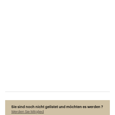
Veröffentlicht am
1.9.2016
743
Ansichten
Sie sind noch nicht gelistet und möchten es werden ?
Werden Sie Mitglied