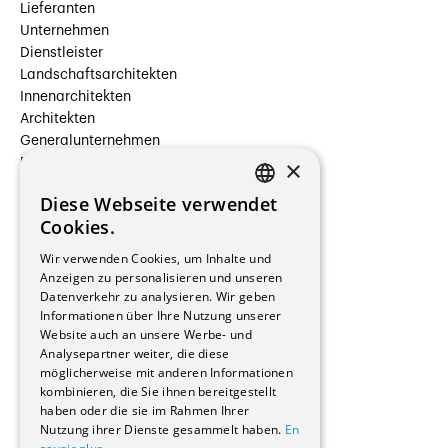
Lieferanten
Unternehmen
Dienstleister
Landschaftsarchitekten
Innenarchitekten
Architekten
Generalunternehmen
×
Beauftragte Unternehmen
Installateure
Diese Webseite verwendet
Hersteller/Lieferanten
FRENCH
Cookies.
Bauherrschaften
GERMAN
Immobilienverwaltungsgesellschaften
Wir verwenden Cookies, um Inhalte und
Stockwerkeigentum
Anzeigen zu personalisieren und unseren
Reportagen
Datenverkehr zu analysieren. Wir geben
Informationen über Ihre Nutzung unserer
Wohnungen
Website auch an unsere Werbe- und
Renovierungen
Analysepartner weiter, die diese
Innere Umbauten
möglicherweise mit anderen Informationen
Gastgewerbe und Tourismus
kombinieren, die Sie ihnen bereitgestellt
Verwaltungsgebäude und Geschäfte
haben oder die sie im Rahmen Ihrer
Schuleinrichtungen
Nutzung ihrer Dienste gesammelt haben.
En