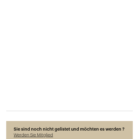
Veröffentlicht am
30.3.2019
710
Ansichten
Sie sind noch nicht gelistet und möchten es werden ?
Werden Sie Mitglied