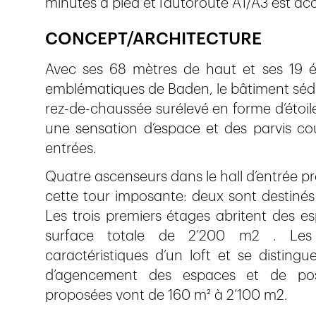
minutes à pied et l’autoroute A1/A3 est ac
CONCEPT/ARCHITECTURE
Avec ses 68 mètres de haut et ses 19 éta
emblématiques de Baden, le bâtiment sédui
rez-de-chaussée surélevé en forme d’étoile
une sensation d’espace et des parvis co
entrées.
Quatre ascenseurs dans le hall d’entrée pr
cette tour imposante: deux sont destiné
Les trois premiers étages abritent des e
surface totale de 2’200 m2 . Les 
caractéristiques d’un loft et se distingu
d’agencement des espaces et de poss
proposées vont de 160 m² à 2’100 m2.