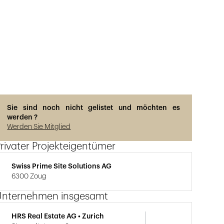
Photos © René Dürr
Sie sind noch nicht gelistet und möchten es
werden ?
Werden Sie Mitglied
rivater Projekteigentümer
Swiss Prime Site Solutions AG
6300 Zoug
Unternehmen insgesamt
HRS Real Estate AG • Zurich