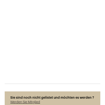
Veröffentlicht am
16.9.2015
550
Ansichten
Sie sind noch nicht gelistet und möchten es werden ?
Werden Sie Mitglied