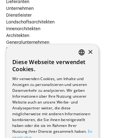
Lieferanten
Unternehmen
Dienstleister
Landschaftsarchitekten
Innenarchitekten
Architekten
Generalunternehmen
×
Beauftragte Unternehmen
Installateure
Diese Webseite verwendet
Hersteller/Lieferanten
FRENCH
Cookies.
Bauherrschaften
GERMAN
Immobilienverwaltungsgesellschaften
Wir verwenden Cookies, um Inhalte und
Stockwerkeigentum
Anzeigen zu personalisieren und unseren
Reportagen
Datenverkehr zu analysieren. Wir geben
Informationen über Ihre Nutzung unserer
Wohnungen
Website auch an unsere Werbe- und
Renovierungen
Analysepartner weiter, die diese
Innere Umbauten
möglicherweise mit anderen Informationen
Gastgewerbe und Tourismus
kombinieren, die Sie ihnen bereitgestellt
Verwaltungsgebäude und Geschäfte
haben oder die sie im Rahmen Ihrer
Schuleinrichtungen
Nutzung ihrer Dienste gesammelt haben.
En
savoir plus
Medizinische Einrichtungen