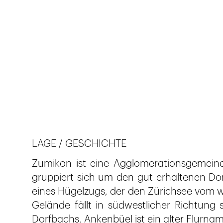
Veröffentlicht am
27.7.2019
546
Ansichten
LAGE / GESCHICHTE
Zumikon ist eine Agglomerationsgemeind
gruppiert sich um den gut erhaltenen Do
eines Hügelzugs, der den Zürichsee vom wei
Gelände fällt in südwestlicher Richtung s
Dorfbachs. Ankenbüel ist ein alter Flurna