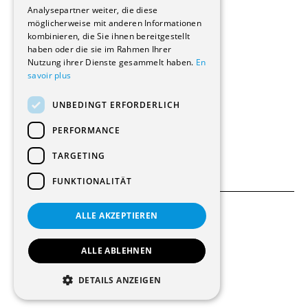
Renovierungen
Analysepartner weiter, die diese
Innere Umbauten
möglicherweise mit anderen Informationen
Gastgewerbe und Tourismus
kombinieren, die Sie ihnen bereitgestellt
Verwaltungsgebäude und Geschäfte
haben oder die sie im Rahmen Ihrer
Schuleinrichtungen
Nutzung ihrer Dienste gesammelt haben.
En
savoir plus
Medizinische Einrichtungen
Villen
UNBEDINGT ERFORDERLICH
Kultur - Sport - Freizeit
Industrie - Handwerk
PERFORMANCE
Transport und Parkplätze
Diverse Bauten
TARGETING
FUNKTIONALITÄT
ALLE AKZEPTIEREN
Allgemeine Bedingungen
Einstellungen für Cookies
ALLE ABLEHNEN
© 2026 Alle Rechte vorbehalten
DETAILS ANZEIGEN