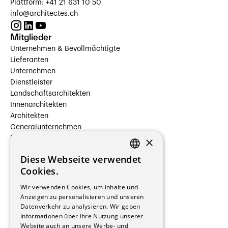
Plattform: +41 21 631 10 50
info@architectes.ch
Mitglieder
Unternehmen & Bevollmächtigte
Lieferanten
Unternehmen
Dienstleister
Landschaftsarchitekten
Innenarchitekten
Architekten
Generalunternehmen
×
Beauftragte Unternehmen
Installateure
Diese Webseite verwendet
Hersteller/Lieferanten
FRENCH
Cookies.
Bauherrschaften
GERMAN
Immobilienverwaltungsgesellschaften
Wir verwenden Cookies, um Inhalte und
Stockwerkeigentum
Anzeigen zu personalisieren und unseren
Reportagen
Datenverkehr zu analysieren. Wir geben
Informationen über Ihre Nutzung unserer
Wohnungen
Website auch an unsere Werbe- und