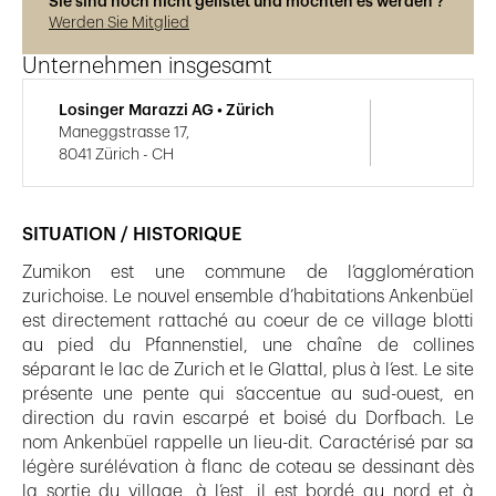
Sie sind noch nicht gelistet und möchten es werden ?
Werden Sie Mitglied
Unternehmen insgesamt
Losinger Marazzi AG • Zürich
Maneggstrasse 17,
8041 Zürich - CH
SITUATION / HISTORIQUE
Zumikon est une commune de l’agglomération
zurichoise. Le nouvel ensemble d’habitations Ankenbüel
est directement rattaché au coeur de ce village blotti
au pied du Pfannenstiel, une chaîne de collines
séparant le lac de Zurich et le Glattal, plus à l’est. Le site
présente une pente qui s’accentue au sud-ouest, en
direction du ravin escarpé et boisé du Dorfbach. Le
nom Ankenbüel rappelle un lieu-dit. Caractérisé par sa
légère surélévation à flanc de coteau se dessinant dès
la sortie du village, à l’est, il est bordé au nord et à