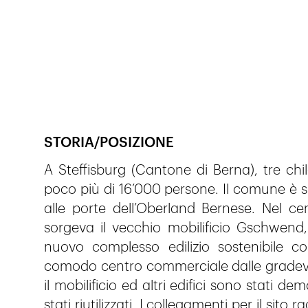
Veröffentlicht am
25.1.2024
241
Ansichten
STORIA/POSIZIONE
A Steffisburg (Cantone di Berna), tre chi
poco più di 16’000 persone. Il comune è si
alle porte dell’Oberland Bernese. Nel c
sorgeva il vecchio mobilificio Gschwend
nuovo complesso edilizio sostenibile 
comodo centro commerciale dalle gradevoli l
il mobilificio ed altri edifici sono stati de
stati riutilizzati. I collegamenti per il sito 