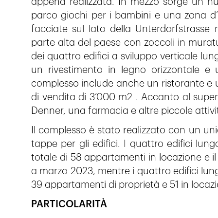
appena realizzata. In mezzo sorge un n
parco giochi per i bambini e una zona d’inc
facciate sul lato della Unterdorfstrasse r
parte alta del paese con zoccoli in muratu
dei quattro edifici a sviluppo verticale l
un rivestimento in legno orizzontale e 
complesso include anche un ristorante e 
di vendita di 3’000 m2 . Accanto al super
Denner, una farmacia e altre piccole attiv
Il complesso è stato realizzato con un un
tappe per gli edifici. I quattro edifici lu
totale di 58 appartamenti in locazione e i
a marzo 2023, mentre i quattro edifici lung
39 appartamenti di proprietà e 51 in locaz
PARTICOLARITÀ