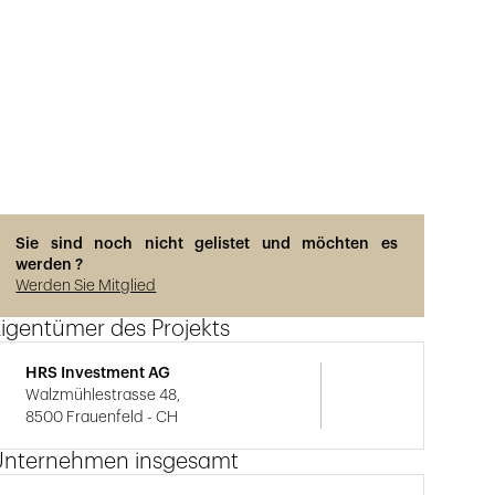
Photos © Rene Dürr
Sie sind noch nicht gelistet und möchten es
werden ?
Werden Sie Mitglied
igentümer des Projekts
HRS Investment AG
Walzmühlestrasse 48,
8500 Frauenfeld - CH
Unternehmen insgesamt