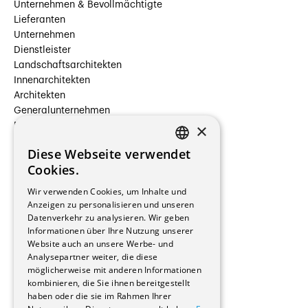
Unternehmen & Bevollmächtigte
Lieferanten
Unternehmen
Dienstleister
Landschaftsarchitekten
Innenarchitekten
Architekten
Generalunternehmen
×
Beauftragte Unternehmen
Installateure
Diese Webseite verwendet
Hersteller/Lieferanten
FRENCH
Cookies.
Bauherrschaften
GERMAN
Immobilienverwaltungsgesellschaften
Wir verwenden Cookies, um Inhalte und
Stockwerkeigentum
Anzeigen zu personalisieren und unseren
Reportagen
Datenverkehr zu analysieren. Wir geben
Informationen über Ihre Nutzung unserer
Wohnungen
Website auch an unsere Werbe- und
Renovierungen
Analysepartner weiter, die diese
Innere Umbauten
möglicherweise mit anderen Informationen
Gastgewerbe und Tourismus
kombinieren, die Sie ihnen bereitgestellt
Verwaltungsgebäude und Geschäfte
haben oder die sie im Rahmen Ihrer
Schuleinrichtungen