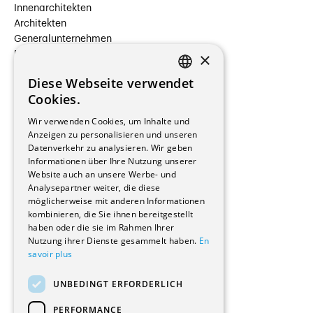
Innenarchitekten
Architekten
Generalunternehmen
×
Beauftragte Unternehmen
Installateure
Diese Webseite verwendet
Hersteller/Lieferanten
FRENCH
Cookies.
Bauherrschaften
GERMAN
Immobilienverwaltungsgesellschaften
Wir verwenden Cookies, um Inhalte und
Stockwerkeigentum
Anzeigen zu personalisieren und unseren
Reportagen
Datenverkehr zu analysieren. Wir geben
Informationen über Ihre Nutzung unserer
Wohnungen
Website auch an unsere Werbe- und
Renovierungen
Analysepartner weiter, die diese
Innere Umbauten
möglicherweise mit anderen Informationen
Gastgewerbe und Tourismus
kombinieren, die Sie ihnen bereitgestellt
Verwaltungsgebäude und Geschäfte
haben oder die sie im Rahmen Ihrer
Schuleinrichtungen
Nutzung ihrer Dienste gesammelt haben.
En
savoir plus
Medizinische Einrichtungen
Villen
UNBEDINGT ERFORDERLICH
Kultur - Sport - Freizeit
Industrie - Handwerk
PERFORMANCE