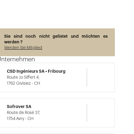
Sie sind noch nicht gelistet und möchten es
werden ?
Werden Sie Mitglied
Unternehmen
CSD Ingénieurs SA • Fribourg
Route Jo Siffert 4,
1762 Givisiez - CH
Sofraver SA
Route de Rosé 37,
1754 Avry - CH