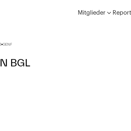
Mitglieder
Repor
3
GENF
N BGL