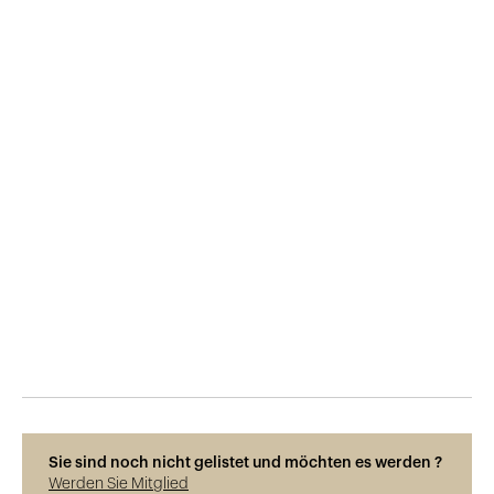
Veröffentlicht am
10.3.2017
812
Ansichten
Sie sind noch nicht gelistet und möchten es werden ?
Werden Sie Mitglied