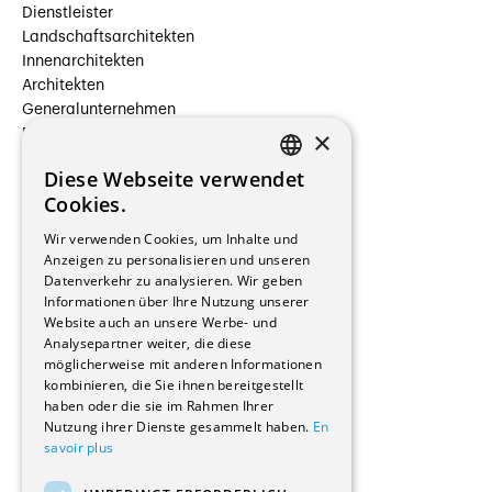
Dienstleister
Landschaftsarchitekten
Innenarchitekten
Architekten
Generalunternehmen
×
Beauftragte Unternehmen
Installateure
Diese Webseite verwendet
Hersteller/Lieferanten
FRENCH
Cookies.
Bauherrschaften
GERMAN
Immobilienverwaltungsgesellschaften
Wir verwenden Cookies, um Inhalte und
Stockwerkeigentum
Anzeigen zu personalisieren und unseren
Reportagen
Datenverkehr zu analysieren. Wir geben
Informationen über Ihre Nutzung unserer
Wohnungen
Website auch an unsere Werbe- und
Renovierungen
Analysepartner weiter, die diese
Innere Umbauten
möglicherweise mit anderen Informationen
Gastgewerbe und Tourismus
kombinieren, die Sie ihnen bereitgestellt
Verwaltungsgebäude und Geschäfte
haben oder die sie im Rahmen Ihrer
Schuleinrichtungen
Nutzung ihrer Dienste gesammelt haben.
En
savoir plus
Medizinische Einrichtungen
Villen