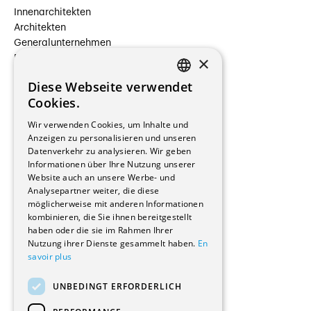
Innenarchitekten
Architekten
Generalunternehmen
×
Beauftragte Unternehmen
Installateure
Diese Webseite verwendet
Hersteller/Lieferanten
FRENCH
Cookies.
Bauherrschaften
GERMAN
Immobilienverwaltungsgesellschaften
Wir verwenden Cookies, um Inhalte und
Stockwerkeigentum
Anzeigen zu personalisieren und unseren
Reportagen
Datenverkehr zu analysieren. Wir geben
Informationen über Ihre Nutzung unserer
Wohnungen
Website auch an unsere Werbe- und
Renovierungen
Analysepartner weiter, die diese
Innere Umbauten
möglicherweise mit anderen Informationen
Gastgewerbe und Tourismus
kombinieren, die Sie ihnen bereitgestellt
Verwaltungsgebäude und Geschäfte
haben oder die sie im Rahmen Ihrer
Schuleinrichtungen
Nutzung ihrer Dienste gesammelt haben.
En
savoir plus
Medizinische Einrichtungen
Villen
UNBEDINGT ERFORDERLICH
Kultur - Sport - Freizeit
Industrie - Handwerk