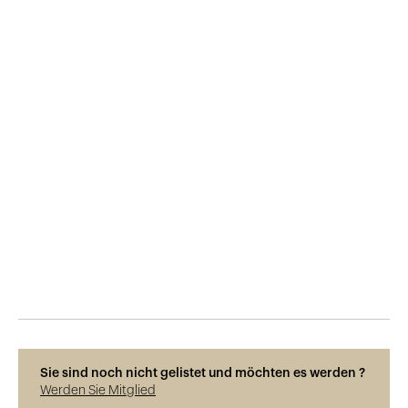
Veröffentlicht am
5.12.2018
572
Ansichten
Sie sind noch nicht gelistet und möchten es werden ?
Werden Sie Mitglied