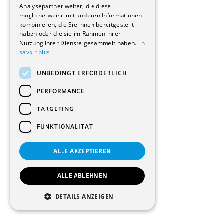
Analysepartner weiter, die diese
Innere Umbauten
möglicherweise mit anderen Informationen
Gastgewerbe und Tourismus
kombinieren, die Sie ihnen bereitgestellt
Verwaltungsgebäude und Geschäfte
haben oder die sie im Rahmen Ihrer
Schuleinrichtungen
Nutzung ihrer Dienste gesammelt haben.
En
savoir plus
Medizinische Einrichtungen
Villen
UNBEDINGT ERFORDERLICH
Kultur - Sport - Freizeit
Industrie - Handwerk
PERFORMANCE
Transport und Parkplätze
Diverse Bauten
TARGETING
FUNKTIONALITÄT
ALLE AKZEPTIEREN
Allgemeine Bedingungen
Einstellungen für Cookies
ALLE ABLEHNEN
© 2026 Alle Rechte vorbehalten
DETAILS ANZEIGEN