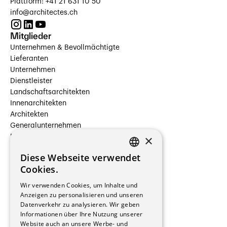
Plattform: +41 21 631 10 50
info@architectes.ch
Mitglieder
Unternehmen & Bevollmächtigte
Lieferanten
Unternehmen
Dienstleister
Landschaftsarchitekten
Innenarchitekten
Architekten
Generalunternehmen
×
Beauftragte Unternehmen
Installateure
Diese Webseite verwendet
Hersteller/Lieferanten
FRENCH
Cookies.
Bauherrschaften
GERMAN
Immobilienverwaltungsgesellschaften
Wir verwenden Cookies, um Inhalte und
Stockwerkeigentum
Anzeigen zu personalisieren und unseren
Reportagen
Datenverkehr zu analysieren. Wir geben
Informationen über Ihre Nutzung unserer
Wohnungen
Website auch an unsere Werbe- und
Renovierungen