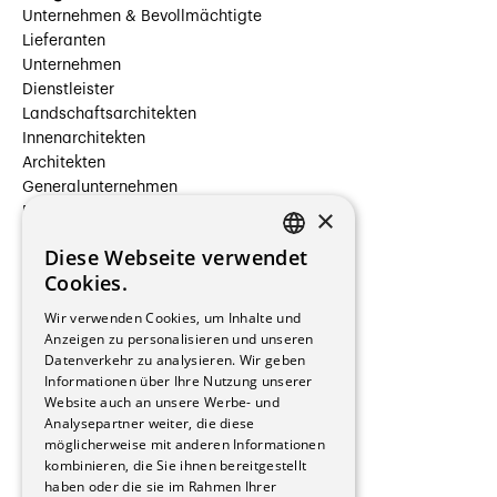
Unternehmen & Bevollmächtigte
Lieferanten
Unternehmen
Dienstleister
Landschaftsarchitekten
Innenarchitekten
Architekten
Generalunternehmen
×
Beauftragte Unternehmen
Installateure
Diese Webseite verwendet
Hersteller/Lieferanten
FRENCH
Cookies.
Bauherrschaften
GERMAN
Immobilienverwaltungsgesellschaften
Wir verwenden Cookies, um Inhalte und
Stockwerkeigentum
Anzeigen zu personalisieren und unseren
Reportagen
Datenverkehr zu analysieren. Wir geben
Informationen über Ihre Nutzung unserer
Wohnungen
Website auch an unsere Werbe- und
Renovierungen
Analysepartner weiter, die diese
Innere Umbauten
möglicherweise mit anderen Informationen
Gastgewerbe und Tourismus
kombinieren, die Sie ihnen bereitgestellt
Verwaltungsgebäude und Geschäfte
haben oder die sie im Rahmen Ihrer