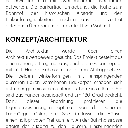
es erwerben und mit zwei modernen Neubauten
aufwerten. Die parkartige Umgebung, die Nähe zum
Bahnhof, der historischen Altstadt und den
Einkaufsmöglichkeiten machen aus der zentral
gelegenen Überbauung einen attraktiven Wohnort.
KONZEPT/ARCHITEKTUR
Die Architektur wurde über einen
Architekturwettbewerb gesucht. Das Projekt besteht aus
einem streng orthogonal ausgerichteten Gebäudepaar
mit fünf Hauptgeschossen und einem Attikageschoss.
Die beiden winkelförmigen, mit einspringenden
äusseren Ecken versehenen Baukörper erheben sich
auf einer gemeinsamen unterirdischen Einstellhalle. Sie
sind zueinander gespiegelt und um 180 Grad gedreht.
Dank dieser Anordnung profitieren die
Eigentumswohnungen optimal von der schönen
Lage.Gegen Osten, zum See hin fassen die Häuser
einen halbprivaten Freiraum ein. An der Bahnhofstrasse
erfolgt der Zugang zu den Häusern. Einspringenden