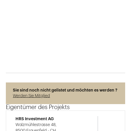
Veröffentlicht am
6.7.2021
386
Ansichten
Sie sind noch nicht gelistet und möchten es werden ?
Werden Sie Mitglied
Eigentümer des Projekts
HRS Investment AG
Walzmühlestrasse 48,
8500 Frauenfeld - CH