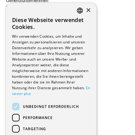
Generalunternehmen
×
Beauftragte Unternehmen
Installateure
Diese Webseite verwendet
Hersteller/Lieferanten
FRENCH
Cookies.
Bauherrschaften
GERMAN
Immobilienverwaltungsgesellschaften
Wir verwenden Cookies, um Inhalte und
Stockwerkeigentum
Anzeigen zu personalisieren und unseren
Reportagen
Datenverkehr zu analysieren. Wir geben
Informationen über Ihre Nutzung unserer
Wohnungen
Website auch an unsere Werbe- und
Renovierungen
Analysepartner weiter, die diese
Innere Umbauten
möglicherweise mit anderen Informationen
Gastgewerbe und Tourismus
kombinieren, die Sie ihnen bereitgestellt
Verwaltungsgebäude und Geschäfte
haben oder die sie im Rahmen Ihrer
Schuleinrichtungen
Nutzung ihrer Dienste gesammelt haben.
En
savoir plus
Medizinische Einrichtungen
Villen
UNBEDINGT ERFORDERLICH
Kultur - Sport - Freizeit
Industrie - Handwerk
PERFORMANCE
Transport und Parkplätze
Diverse Bauten
TARGETING