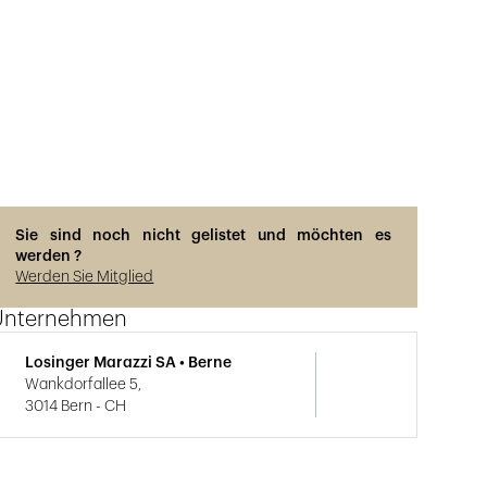
Sie sind noch nicht gelistet und möchten es
werden ?
Werden Sie Mitglied
Unternehmen
Losinger Marazzi SA • Berne
Wankdorfallee 5,
3014 Bern - CH