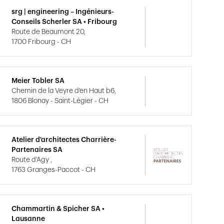
srg | engineering – Ingénieurs-
Conseils Scherler SA • Fribourg
Route de Beaumont 20,
1700 Fribourg - CH
Meier Tobler SA
Chemin de la Veyre d'en Haut b6,
1806 Blonay - Saint-Légier - CH
Atelier d'architectes Charrière-
Partenaires SA
Route d'Agy ,
1763 Granges-Paccot - CH
Chammartin & Spicher SA •
Lausanne