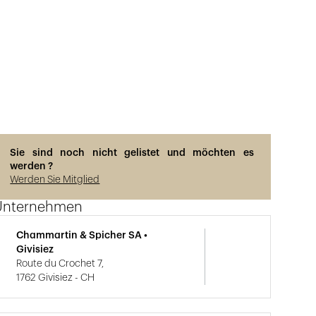
Sie sind noch nicht gelistet und möchten es
werden ?
Werden Sie Mitglied
Unternehmen
Chammartin & Spicher SA •
Givisiez
Route du Crochet 7,
1762 Givisiez - CH