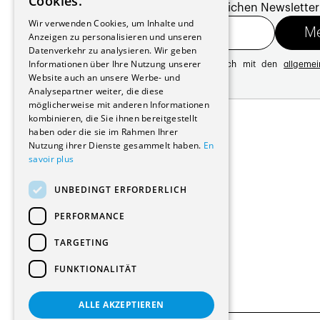
Cookies.
Melde dich für unseren monatlichen Newsletter
GERMAN
Wir verwenden Cookies, um Inhalte und
Anzeigen zu personalisieren und unseren
Datenverkehr zu analysieren. Wir geben
Informationen über Ihre Nutzung unserer
Mit der Registrierung erklären Sie sich mit den
allgeme
Website auch an unsere Werbe- und
Datenschutzrichtlinie
Analysepartner weiter, die diese
möglicherweise mit anderen Informationen
Adresse:
kombinieren, die Sie ihnen bereitgestellt
Avenue de Longemalle 21
haben oder die sie im Rahmen Ihrer
1020 Renens
Nutzung ihrer Dienste gesammelt haben.
En
Schweiz
savoir plus
Kontakt:
Ausgabe: +41 21 635 16 82
UNBEDINGT ERFORDERLICH
Plattform: +41 21 631 10 50
info@architectes.ch
PERFORMANCE
TARGETING
FUNKTIONALITÄT
ALLE AKZEPTIEREN