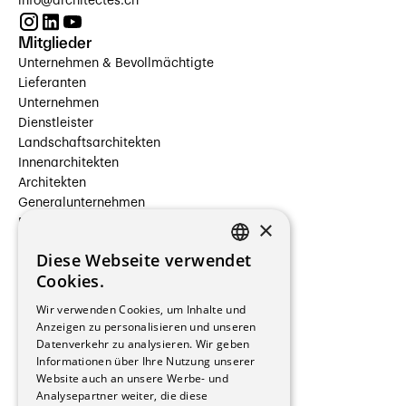
info@architectes.ch
Mitglieder
Unternehmen & Bevollmächtigte
Lieferanten
Unternehmen
Dienstleister
Landschaftsarchitekten
Innenarchitekten
Architekten
Generalunternehmen
×
Beauftragte Unternehmen
Installateure
Diese Webseite verwendet
Hersteller/Lieferanten
FRENCH
Cookies.
Bauherrschaften
GERMAN
Immobilienverwaltungsgesellschaften
Wir verwenden Cookies, um Inhalte und
Stockwerkeigentum
Anzeigen zu personalisieren und unseren
Reportagen
Datenverkehr zu analysieren. Wir geben
Informationen über Ihre Nutzung unserer
Wohnungen
Website auch an unsere Werbe- und
Renovierungen
Analysepartner weiter, die diese
Innere Umbauten