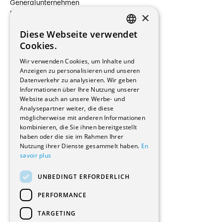
Generalunternehmen
×
Beauftragte Unternehmen
Installateure
Diese Webseite verwendet
Hersteller/Lieferanten
FRENCH
Cookies.
Bauherrschaften
GERMAN
Immobilienverwaltungsgesellschaften
Wir verwenden Cookies, um Inhalte und
Stockwerkeigentum
Anzeigen zu personalisieren und unseren
Reportagen
Datenverkehr zu analysieren. Wir geben
Informationen über Ihre Nutzung unserer
Wohnungen
Website auch an unsere Werbe- und
Renovierungen
Analysepartner weiter, die diese
Innere Umbauten
möglicherweise mit anderen Informationen
Gastgewerbe und Tourismus
kombinieren, die Sie ihnen bereitgestellt
Verwaltungsgebäude und Geschäfte
haben oder die sie im Rahmen Ihrer
Schuleinrichtungen
Nutzung ihrer Dienste gesammelt haben.
En
savoir plus
Medizinische Einrichtungen
Villen
UNBEDINGT ERFORDERLICH
Kultur - Sport - Freizeit
Industrie - Handwerk
PERFORMANCE
Transport und Parkplätze
Diverse Bauten
TARGETING