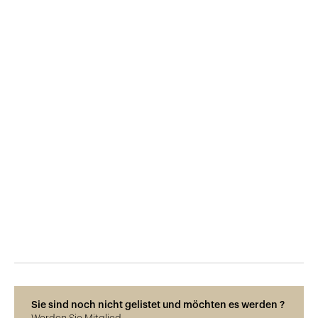
Veröffentlicht am
5.9.2017
704
Ansichten
Sie sind noch nicht gelistet und möchten es werden ?