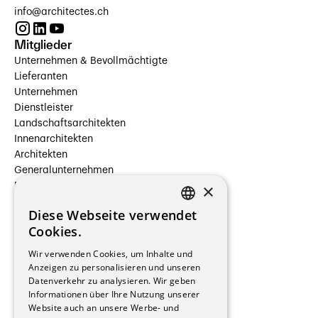
info@architectes.ch
Mitglieder
Unternehmen & Bevollmächtigte
Lieferanten
Unternehmen
Dienstleister
Landschaftsarchitekten
Innenarchitekten
Architekten
Generalunternehmen
×
Beauftragte Unternehmen
Installateure
Diese Webseite verwendet
Hersteller/Lieferanten
FRENCH
Cookies.
Bauherrschaften
GERMAN
Immobilienverwaltungsgesellschaften
Wir verwenden Cookies, um Inhalte und
Stockwerkeigentum
Anzeigen zu personalisieren und unseren
Reportagen
Datenverkehr zu analysieren. Wir geben
Informationen über Ihre Nutzung unserer
Wohnungen
Website auch an unsere Werbe- und
Renovierungen