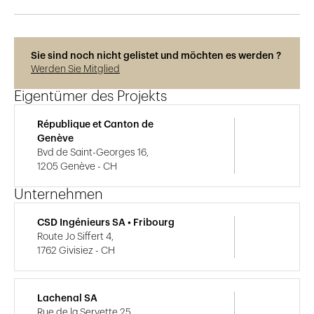
Sie sind noch nicht gelistet und möchten es werden ?
Werden Sie Mitglied
Eigentümer des Projekts
République et Canton de
Genève
Bvd de Saint-Georges 16,
1205 Genève - CH
Unternehmen
CSD Ingénieurs SA • Fribourg
Route Jo Siffert 4,
1762 Givisiez - CH
Lachenal SA
Rue de la Servette 25,