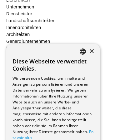
Lieferanten
Unternehmen
Dienstleister
Landschaftsarchitekten
Innenarchitekten
Architekten
Generalunternehmen
×
Beauftragte Unternehmen
Installateure
Diese Webseite verwendet
Hersteller/Lieferanten
FRENCH
Cookies.
Bauherrschaften
GERMAN
Immobilienverwaltungsgesellschaften
Wir verwenden Cookies, um Inhalte und
Stockwerkeigentum
Anzeigen zu personalisieren und unseren
Reportagen
Datenverkehr zu analysieren. Wir geben
Informationen über Ihre Nutzung unserer
Wohnungen
Website auch an unsere Werbe- und
Renovierungen
Analysepartner weiter, die diese
Innere Umbauten
möglicherweise mit anderen Informationen
Gastgewerbe und Tourismus
kombinieren, die Sie ihnen bereitgestellt
Verwaltungsgebäude und Geschäfte
haben oder die sie im Rahmen Ihrer
Schuleinrichtungen
Nutzung ihrer Dienste gesammelt haben.
En
savoir plus
Medizinische Einrichtungen