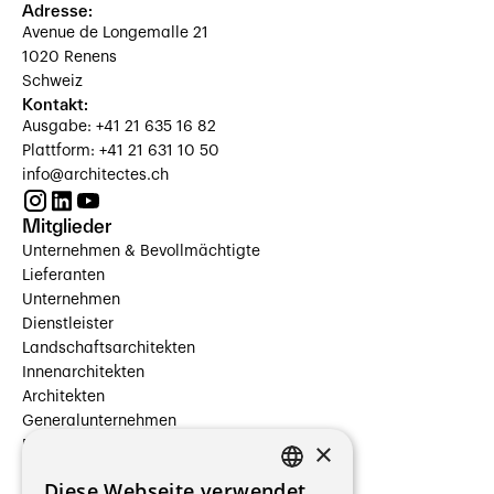
Adresse:
Avenue de Longemalle 21
1020 Renens
Schweiz
Kontakt:
Ausgabe: +41 21 635 16 82
Plattform: +41 21 631 10 50
info@architectes.ch
Mitglieder
Unternehmen & Bevollmächtigte
Lieferanten
Unternehmen
Dienstleister
Landschaftsarchitekten
Innenarchitekten
Architekten
Generalunternehmen
×
Beauftragte Unternehmen
Installateure
Diese Webseite verwendet
Hersteller/Lieferanten