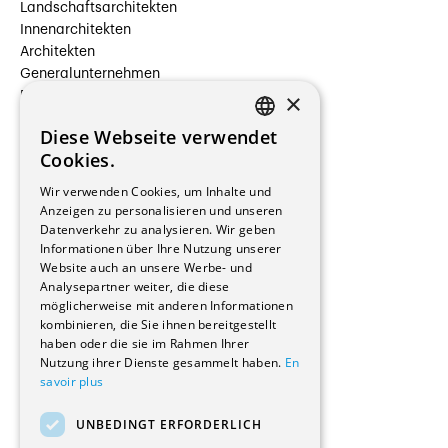
Landschaftsarchitekten
Innenarchitekten
Architekten
Generalunternehmen
×
Beauftragte Unternehmen
Installateure
Diese Webseite verwendet
Hersteller/Lieferanten
FRENCH
Cookies.
Bauherrschaften
GERMAN
Immobilienverwaltungsgesellschaften
Wir verwenden Cookies, um Inhalte und
Stockwerkeigentum
Anzeigen zu personalisieren und unseren
Reportagen
Datenverkehr zu analysieren. Wir geben
Informationen über Ihre Nutzung unserer
Wohnungen
Website auch an unsere Werbe- und
Renovierungen
Analysepartner weiter, die diese
Innere Umbauten
möglicherweise mit anderen Informationen
Gastgewerbe und Tourismus
kombinieren, die Sie ihnen bereitgestellt
Verwaltungsgebäude und Geschäfte
haben oder die sie im Rahmen Ihrer
Schuleinrichtungen
Nutzung ihrer Dienste gesammelt haben.
En
savoir plus
Medizinische Einrichtungen
Villen
UNBEDINGT ERFORDERLICH
Kultur - Sport - Freizeit
Industrie - Handwerk