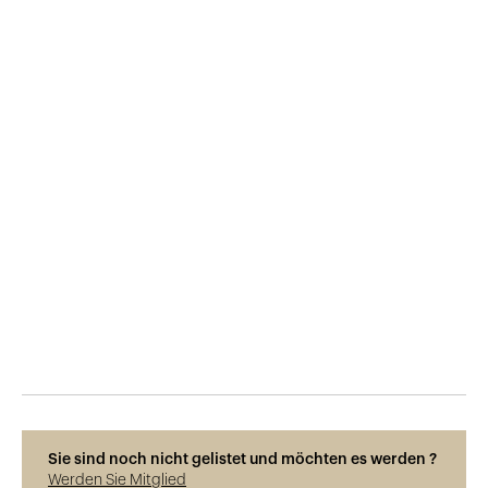
Veröffentlicht am
4.2.2025
102
Ansichten
Photos © René Dürr
Sie sind noch nicht gelistet und möchten es werden ?
Werden Sie Mitglied